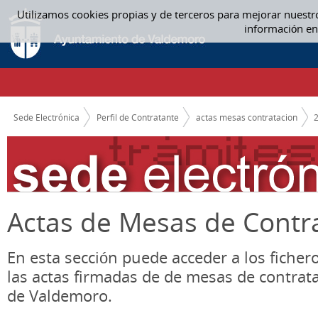
Saltar al contenido
Utilizamos cookies propias y de terceros para mejorar nuestr
ACTAS MESAS CONTRATACION
información en
CAMINO DE MIGAS
Sede Electrónica
Perfil de Contratante
actas mesas contratacion
Actas de Mesas de Contr
En esta sección puede acceder a los ficher
las actas firmadas de de mesas de contrat
de Valdemoro.