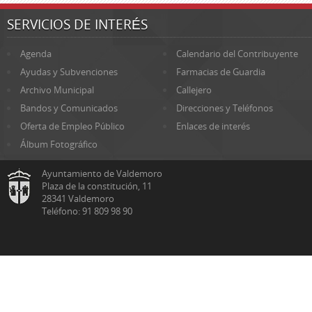
SERVICIOS DE INTERÉS
Agenda
Calendario del Contribuyente
Ayudas y Subvenciones
Farmacias de Guardia
Archivo Municipal
Callejero
Bandos y Comunicados
Direcciones y Teléfonos
Oferta de Empleo Público
Enlaces de interés
Álbum Fotográfico
Ayuntamiento de Valdemoro
Plaza de la constitución, 11
28341 Valdemoro
Teléfono: 91 809 98 90