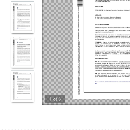
1
of
5