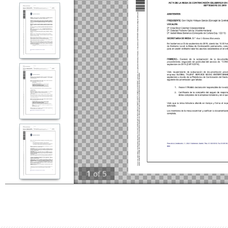
1
of
5