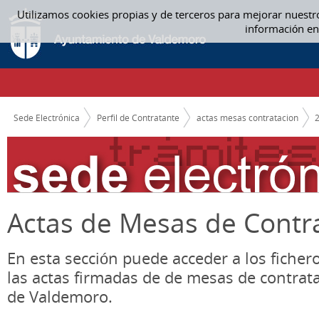
Saltar al contenido
Utilizamos cookies propias y de terceros para mejorar nuestr
ACTAS MESAS CONTRATACION
información en
CAMINO DE MIGAS
Sede Electrónica
Perfil de Contratante
actas mesas contratacion
Actas de Mesas de Contr
En esta sección puede acceder a los ficher
las actas firmadas de de mesas de contrat
de Valdemoro.