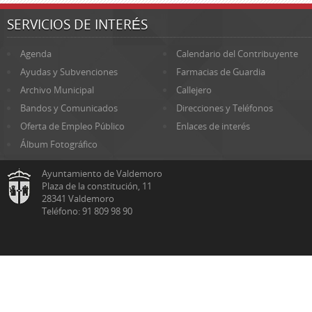
SERVICIOS DE INTERÉS
Agenda
Calendario del Contribuyente
Ayudas y Subvenciones
Farmacias de Guardia
Archivo Municipal
Callejero
Bandos y Comunicados
Direcciones y Teléfonos
Oferta de Empleo Público
Enlaces de interés
Álbum Fotográfico
Ayuntamiento de Valdemoro
Plaza de la constitución, 11
28341 Valdemoro
Teléfono: 91 809 98 90