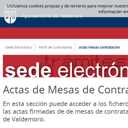
Saltar al contenido
Utilizamos cookies propias y de terceros para mejorar nuestr
ACTAS MESA CONTRATACIÓN - ACTAS MESAS CONTRATACION
información en
CAMINO DE MIGAS
Sede Electrónica
Perfil de Contratante
actas mesas contratacion
Actas de Mesas de Contr
En esta sección puede acceder a los ficher
las actas firmadas de de mesas de contrat
de Valdemoro.