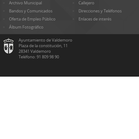
Archivo Municipal
Callejero
Bandos y Comunicados
Direcciones y Teléfonos
Oferta de Empleo Público
Enlaces de interés
Álbum Fotográfico
Ayuntamiento de Valdemoro
Plaza de la constitución, 11
28341 Valdemoro
Teléfono: 91 809 98 90