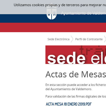
Saltar al contenido
Utilizamos cookies propias y de terceros para mejorar n
ACTAS MESAS CONTRATACION
CAMINO DE MIGAS
Sede Electrónica
Perfil de Contratante
Actas de Mesas
En esta sección puede acceder a los ficher
del Ayuntamiento de Valdemoro.
Para validación de las firmas digitales de 
ACTA MESA 18 ENERO 2019.PDF