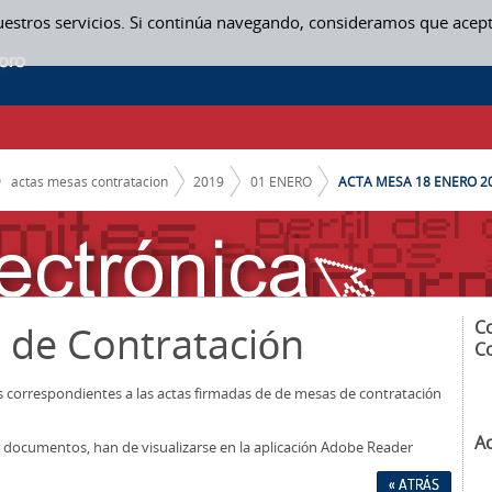
uestros servicios. Si continúa navegando, consideramos que acep
actas mesas contratacion
2019
01 ENERO
ACTA MESA 18 ENERO 20
C
 de Contratación
C
os correspondientes a las actas firmadas de de mesas de contratación
A
los documentos, han de visualizarse en la aplicación Adobe Reader
« ATRÁS