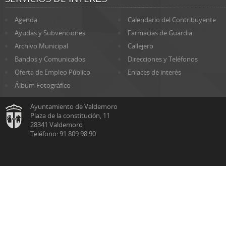
Agenda
Calendario del Contribuyente
Ayudas y Subvenciones
Farmacias de Guardia
Archivo Municipal
Callejero
Bandos y Comunicados
Direcciones y Teléfonos
Oferta de Empleo Público
Enlaces de interés
Álbum Fotográfico
Ayuntamiento de Valdemoro
Plaza de la constitución, 11
28341 Valdemoro
Teléfono: 91 809 98 90