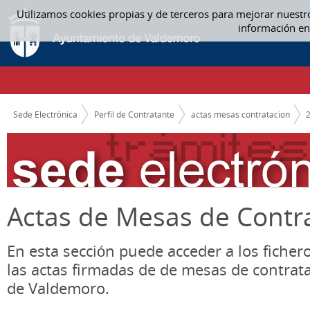
Saltar al contenido
Utilizamos cookies propias y de terceros para mejorar nuestr
ACTAS MESAS CONTRATACION
información en
CAMINO DE MIGAS
Sede Electrónica
Perfil de Contratante
actas mesas contratacion
Actas de Mesas de Contr
En esta sección puede acceder a los ficher
las actas firmadas de de mesas de contrat
de Valdemoro.