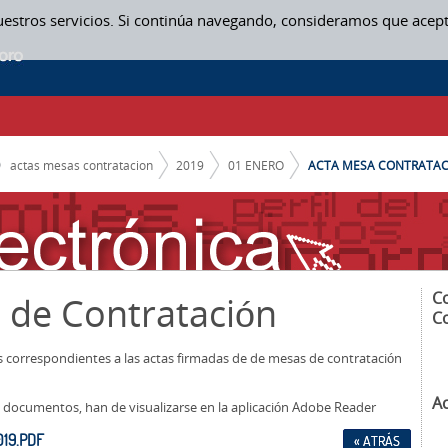
uestros servicios. Si continúa navegando, consideramos que acep
actas mesas contratacion
2019
01 ENERO
ACTA MESA CONTRATACI
C
 de Contratación
C
os correspondientes a las actas firmadas de de mesas de contratación
A
los documentos, han de visualizarse en la aplicación Adobe Reader
19.PDF
« ATRÁS