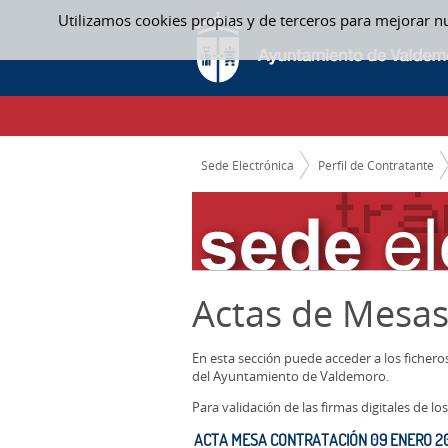
Saltar al contenido
Utilizamos cookies propias y de terceros para mejorar n
ACTAS MESAS CONTRATACION
CAMINO DE MIGAS
Sede Electrónica
Perfil de Contratante
Actas de Mesas
En esta sección puede acceder a los ficher
del Ayuntamiento de Valdemoro.
Para validación de las firmas digitales de 
ACTA MESA CONTRATACIÓN 09 ENERO 20