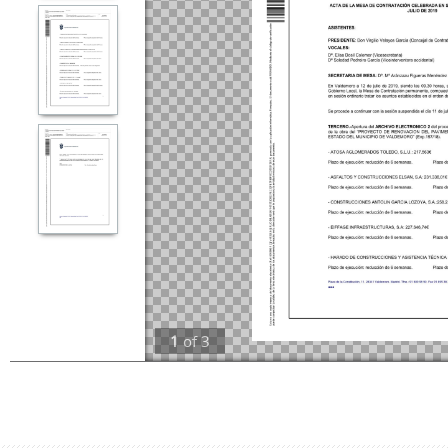
1
of
3