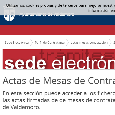
Saltar al contenido
Utilizamos cookies propias y de terceros para mejorar nuestr
ACTAS MESAS CONTRATACION
información en
CAMINO DE MIGAS
Sede Electrónica
Perfil de Contratante
actas mesas contratacion
Actas de Mesas de Contr
En esta sección puede acceder a los ficher
las actas firmadas de de mesas de contrat
de Valdemoro.