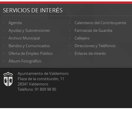
SERVICIOS DE INTERÉS
Agenda
Calendario del Contribuyente
Ayudas y Subvenciones
Farmacias de Guardia
Archivo Municipal
Callejero
Bandos y Comunicados
Direcciones y Teléfonos
Oferta de Empleo Público
Enlaces de interés
Álbum Fotográfico
Ayuntamiento de Valdemoro
Plaza de la constitución, 11
28341 Valdemoro
Teléfono: 91 809 98 90