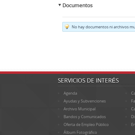
Documentos
No hay documentos ni archivos mul
SERVICIOS DE INTERÉS
Agenda
Ca
Ayudas y Subvenciones
Fa
Archivo Municipal
Ca
Bandos y Comunicados
Di
Oferta de Empleo Público
En
Álbum Fotográfico