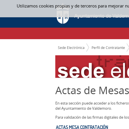
Saltar al contenido
Utilizamos cookies propias y de terceros para mejorar n
ACTAS MESA CONTRATACIÓN - ACTAS ME
CAMINO DE MIGAS
Sede Electrónica
Perfil de Contratante
Actas de Mesas
En esta sección puede acceder a los ficher
del Ayuntamiento de Valdemoro.
Para validación de las firmas digitales de 
ACTAS MESA CONTRATACIÓN