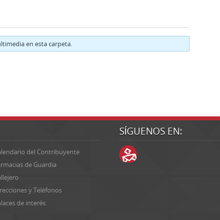
timedia en esta carpeta.
SÍGUENOS EN:
lendario del Contribuyente
rmacias de Guardia
llejero
recciones y Teléfonos
laces de interés