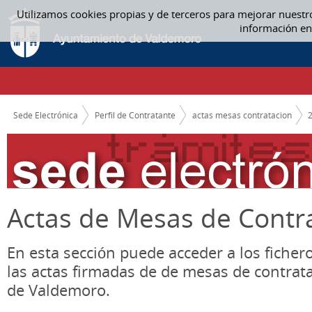
Saltar al contenido
Utilizamos cookies propias y de terceros para mejorar nuestr
ACTAS MESAS CONTRATACION
información en
CAMINO DE MIGAS
Sede Electrónica
Perfil de Contratante
actas mesas contratacion
Actas de Mesas de Contr
En esta sección puede acceder a los ficher
las actas firmadas de de mesas de contrat
de Valdemoro.