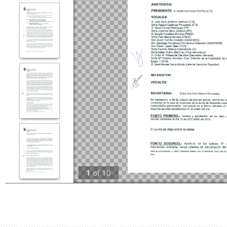
1
of
10