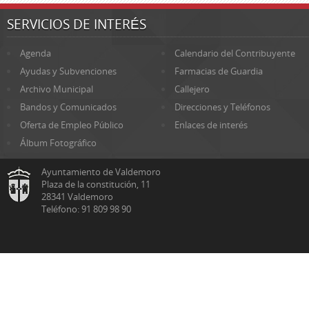
SERVICIOS DE INTERÉS
Agenda
Calendario del Contribuyente
Ayudas y Subvenciones
Farmacias de Guardia
Archivo Municipal
Callejero
Bandos y Comunicados
Direcciones y Teléfonos
Oferta de Empleo Público
Enlaces de interés
Álbum Fotográfico
Ayuntamiento de Valdemoro
Plaza de la constitución, 11
28341 Valdemoro
Teléfono: 91 809 98 90