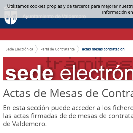
Saltar al contenido
Utilizamos cookies propias y de terceros para mejorar nuestr
ACTAS MESA CONTRATACIÓN - ACTAS MESAS CONTRATACION
información en
CAMINO DE MIGAS
Sede Electrónica
Perfil de Contratante
actas mesas contratacion
Actas de Mesas de Contr
En esta sección puede acceder a los ficher
las actas firmadas de de mesas de contrat
de Valdemoro.