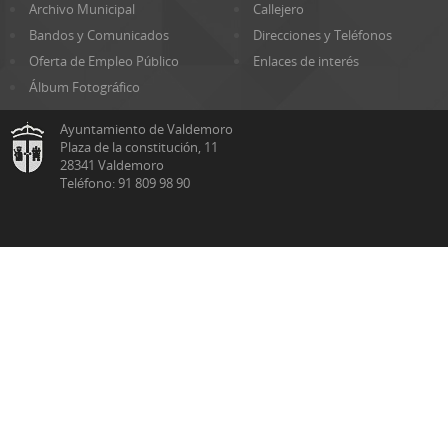
Archivo Municipal
Callejero
Bandos y Comunicados
Direcciones y Teléfonos
Oferta de Empleo Público
Enlaces de interés
Álbum Fotográfico
Ayuntamiento de Valdemoro
Plaza de la constitución, 11
28341 Valdemoro
Teléfono: 91 809 98 90