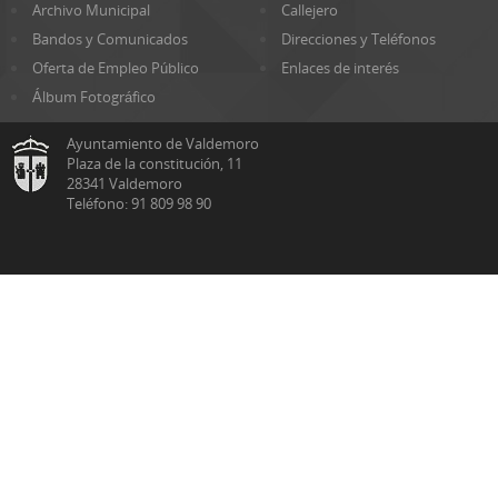
Archivo Municipal
Callejero
Bandos y Comunicados
Direcciones y Teléfonos
Oferta de Empleo Público
Enlaces de interés
Álbum Fotográfico
Ayuntamiento de Valdemoro
Plaza de la constitución, 11
28341 Valdemoro
Teléfono: 91 809 98 90