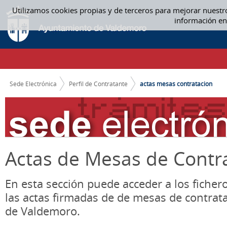
Saltar al contenido
Utilizamos cookies propias y de terceros para mejorar nuestr
ACTAS MESA CONTRATACIÓN - ACTAS MESAS CONTRATACION
información en
CAMINO DE MIGAS
Sede Electrónica
Perfil de Contratante
actas mesas contratacion
Actas de Mesas de Contr
En esta sección puede acceder a los ficher
las actas firmadas de de mesas de contrat
de Valdemoro.