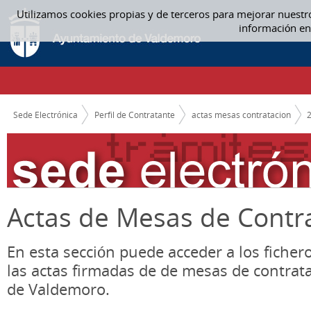
Saltar al contenido
Utilizamos cookies propias y de terceros para mejorar nuestr
ACTAS MESAS CONTRATACION
información en
CAMINO DE MIGAS
Sede Electrónica
Perfil de Contratante
actas mesas contratacion
Actas de Mesas de Contr
En esta sección puede acceder a los ficher
las actas firmadas de de mesas de contrat
de Valdemoro.