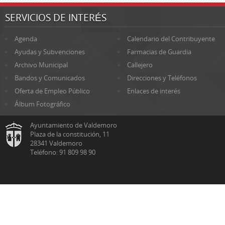
SERVICIOS DE INTERÉS
Agenda
Calendario del Contribuyente
Ayudas y Subvenciones
Farmacias de Guardia
Archivo Municipal
Callejero
Bandos y Comunicados
Direcciones y Teléfonos
Oferta de Empleo Público
Enlaces de interés
Álbum Fotográfico
Ayuntamiento de Valdemoro
Plaza de la constitución, 11
28341 Valdemoro
Teléfono: 91 809 98 90