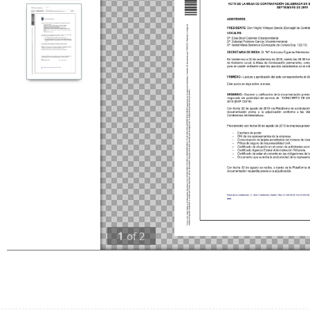
1
of
2