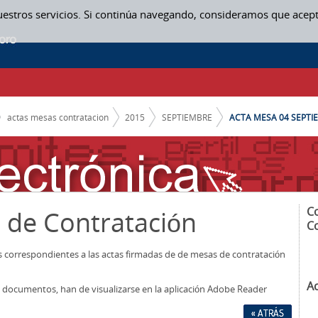
uestros servicios. Si continúa navegando, consideramos que acep
actas mesas contratacion
2015
SEPTIEMBRE
ACTA MESA 04 SEPTIE
C
 de Contratación
C
os correspondientes a las actas firmadas de de mesas de contratación
A
los documentos, han de visualizarse en la aplicación Adobe Reader
« ATRÁS