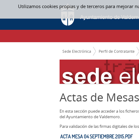
Saltar al contenido
Utilizamos cookies propias y de terceros para mejorar n
ACTAS MESAS CONTRATACION
CAMINO DE MIGAS
Sede Electrónica
Perfil de Contratante
Actas de Mesas
En esta sección puede acceder a los ficher
del Ayuntamiento de Valdemoro.
Para validación de las firmas digitales de 
ACTA MESA 04 SEPTIEMBRE 2015.PDF