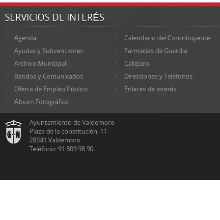
SERVICIOS DE INTERÉS
Agenda
Calendario del Contribuyente
Ayudas y Subvenciones
Farmacias de Guardia
Archivo Municipal
Callejero
Bandos y Comunicados
Direcciones y Teléfonos
Oferta de Empleo Público
Enlaces de interés
Álbum Fotográfico
Ayuntamiento de Valdemoro
Plaza de la constitución, 11
28341 Valdemoro
Teléfono: 91 809 98 90