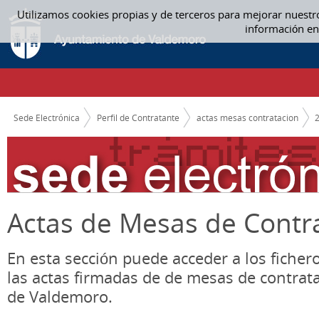
Saltar al contenido
Utilizamos cookies propias y de terceros para mejorar nuestr
ACTAS MESAS CONTRATACION
información en
CAMINO DE MIGAS
Sede Electrónica
Perfil de Contratante
actas mesas contratacion
Actas de Mesas de Contr
En esta sección puede acceder a los ficher
las actas firmadas de de mesas de contrat
de Valdemoro.