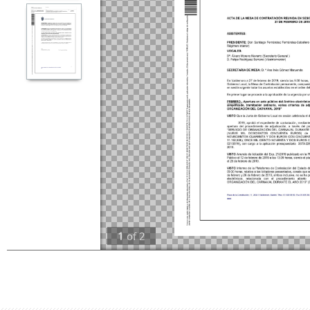
1
of
2