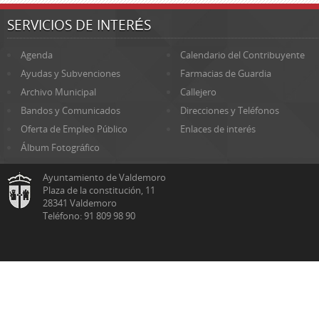
SERVICIOS DE INTERÉS
Agenda
Calendario del Contribuyente
Ayudas y Subvenciones
Farmacias de Guardia
Archivo Municipal
Callejero
Bandos y Comunicados
Direcciones y Teléfonos
Oferta de Empleo Público
Enlaces de interés
Álbum Fotográfico
Ayuntamiento de Valdemoro
Plaza de la constitución, 11
28341 Valdemoro
Teléfono: 91 809 98 90