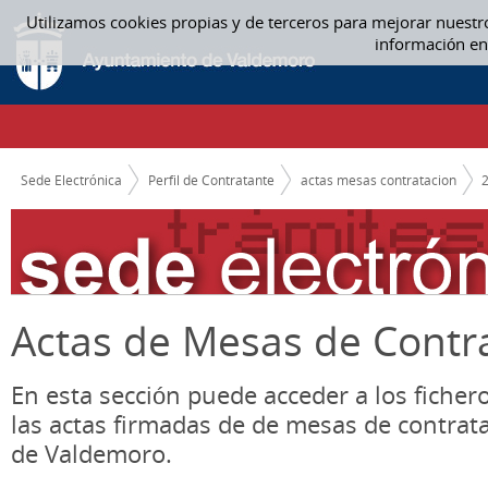
Saltar al contenido
Utilizamos cookies propias y de terceros para mejorar nuestr
ACTAS MESAS CONTRATACION
información en
CAMINO DE MIGAS
Sede Electrónica
Perfil de Contratante
actas mesas contratacion
Actas de Mesas de Contr
En esta sección puede acceder a los ficher
las actas firmadas de de mesas de contrat
de Valdemoro.