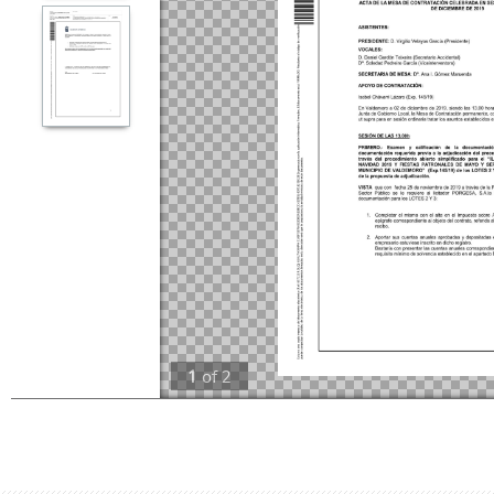
1
of
2