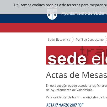
Saltar al contenido
Utilizamos cookies propias y de terceros para mejorar n
ACTAS MESAS CONTRATACION
CAMINO DE MIGAS
Sede Electrónica
Perfil de Contratante
Actas de Mesas
En esta sección puede acceder a los ficher
del Ayuntamiento de Valdemoro.
Para validación de las firmas digitales de 
ACTA 17 MARZO 2017.PDF