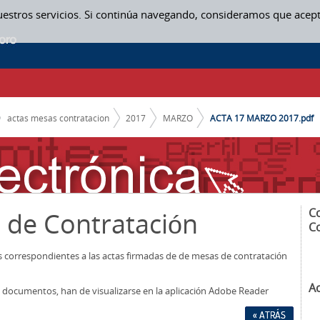
uestros servicios. Si continúa navegando, consideramos que acep
actas mesas contratacion
2017
MARZO
ACTA 17 MARZO 2017.pdf
C
 de Contratación
C
os correspondientes a las actas firmadas de de mesas de contratación
A
los documentos, han de visualizarse en la aplicación Adobe Reader
« ATRÁS