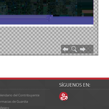
SÍGUENOS EN:
lendario del Contribuyente
rmacias de Guardia
llejero