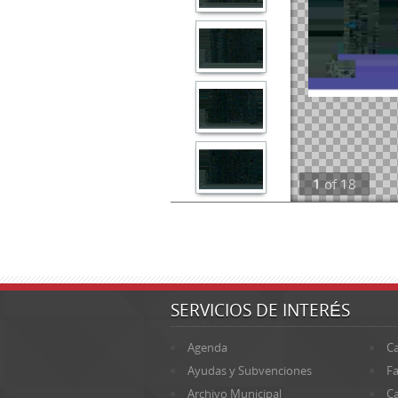
1
of
18
SERVICIOS DE INTERÉS
Agenda
Ca
Ayudas y Subvenciones
Fa
Archivo Municipal
Ca