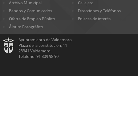
Archivo Municipal
Callejero
Bandos y Comunicados
Direcciones y Teléfonos
Oferta de Empleo Público
Enlaces de interés
Álbum Fotográfico
Ayuntamiento de Valdemoro
Plaza de la constitución, 11
28341 Valdemoro
Teléfono: 91 809 98 90