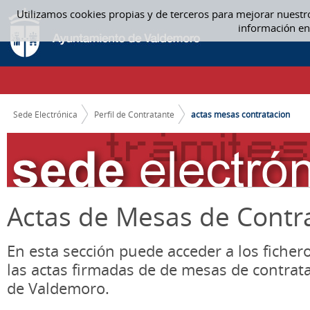
Saltar al contenido
Utilizamos cookies propias y de terceros para mejorar nuestr
ACTAS MESA CONTRATACIÓN - ACTAS MESAS CONTRATACION
información en
CAMINO DE MIGAS
Sede Electrónica
Perfil de Contratante
actas mesas contratacion
Actas de Mesas de Contr
En esta sección puede acceder a los ficher
las actas firmadas de de mesas de contrat
de Valdemoro.