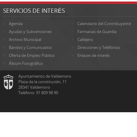
SERVICIOS DE INTERÉS
Agenda
Calendario del Contribuyente
Ayudas y Subvenciones
Farmacias de Guardia
Archivo Municipal
Callejero
Bandos y Comunicados
Direcciones y Teléfonos
Oferta de Empleo Público
Enlaces de interés
Álbum Fotográfico
Ayuntamiento de Valdemoro
Plaza de la constitución, 11
28341 Valdemoro
Teléfono: 91 809 98 90