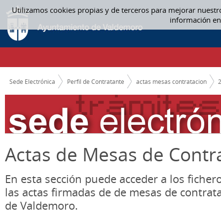
Saltar al contenido
Utilizamos cookies propias y de terceros para mejorar nuestr
ACTAS MESAS CONTRATACION
información en
CAMINO DE MIGAS
Sede Electrónica
Perfil de Contratante
actas mesas contratacion
Actas de Mesas de Contr
En esta sección puede acceder a los ficher
las actas firmadas de de mesas de contrat
de Valdemoro.