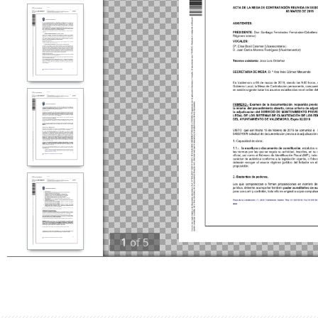
1
of
5