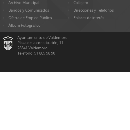
Archivo Municipal
Callejero
Bandos y Comunicados
Direcciones y Teléfonos
Oferta de Empleo Público
Enlaces de interés
Álbum Fotográfico
Ayuntamiento de Valdemoro
Plaza de la constitución, 11
28341 Valdemoro
Teléfono: 91 809 98 90