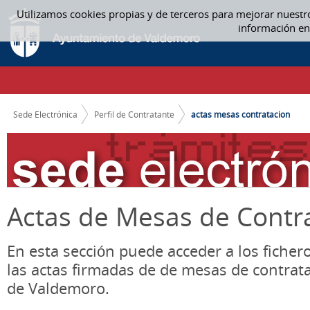
Saltar al contenido
Utilizamos cookies propias y de terceros para mejorar nuestr
ACTAS MESA CONTRATACIÓN - ACTAS MESAS CONTRATACION
información en
CAMINO DE MIGAS
Sede Electrónica
Perfil de Contratante
actas mesas contratacion
Actas de Mesas de Contr
En esta sección puede acceder a los ficher
las actas firmadas de de mesas de contrat
de Valdemoro.