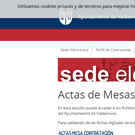
Saltar al contenido
Utilizamos cookies propias y de terceros para mejorar n
ACTAS MESA CONTRATACIÓN - ACTAS ME
CAMINO DE MIGAS
Sede Electrónica
Perfil de Contratante
Actas de Mesas
En esta sección puede acceder a los ficher
del Ayuntamiento de Valdemoro.
Para validación de las firmas digitales de 
ACTAS MESA CONTRATACIÓN