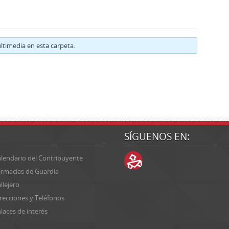
timedia en esta carpeta.
SÍGUENOS EN:
lendario del Contribuyente
rmacias de Guardia
llejero
recciones y Teléfonos
laces de interés