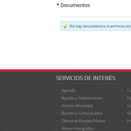
Documentos
No hay documentos ni archivos mul
SERVICIOS DE INTERÉS
Agenda
Ca
Ayudas y Subvenciones
Fa
Archivo Municipal
Ca
Bandos y Comunicados
Di
Oferta de Empleo Público
En
Álbum Fotográfico