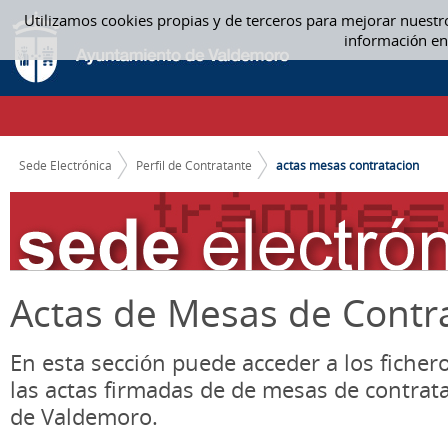
Saltar al contenido
Utilizamos cookies propias y de terceros para mejorar nuestr
ACTAS MESA CONTRATACIÓN - ACTAS MESAS CONTRATACION
información en
CAMINO DE MIGAS
Sede Electrónica
Perfil de Contratante
actas mesas contratacion
Actas de Mesas de Contr
En esta sección puede acceder a los ficher
las actas firmadas de de mesas de contrat
de Valdemoro.