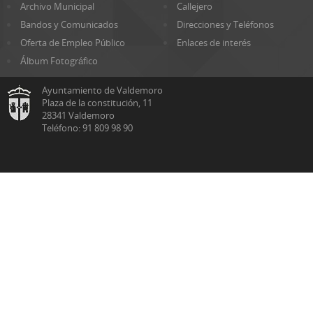
Archivo Municipal
Callejero
Bandos y Comunicados
Direcciones y Teléfonos
Oferta de Empleo Público
Enlaces de interés
Álbum Fotográfico
Ayuntamiento de Valdemoro
Plaza de la constitución, 11
28341 Valdemoro
Teléfono: 91 809 98 90