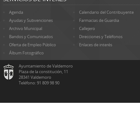
Agenda
Calendario del Contribuyente
Ayudas y Subvenciones
Farmacias de Guardia
Archivo Municipal
Callejero
Bandos y Comunicados
Direcciones y Teléfonos
Oferta de Empleo Público
Enlaces de interés
Álbum Fotográfico
Ayuntamiento de Valdemoro
Plaza de la constitución, 11
28341 Valdemoro
Teléfono: 91 809 98 90