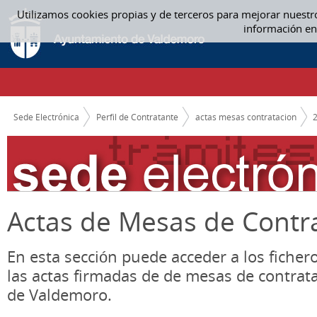
Saltar al contenido
Utilizamos cookies propias y de terceros para mejorar nuestr
ACTAS MESAS CONTRATACION
información en
CAMINO DE MIGAS
Sede Electrónica
Perfil de Contratante
actas mesas contratacion
Actas de Mesas de Contr
En esta sección puede acceder a los ficher
las actas firmadas de de mesas de contrat
de Valdemoro.