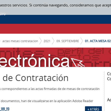
uestros servicios. Si continúa navegando, consideramos que acep
actas mesas contratacion
2021
09. SEPTIEMBRE
01. ACTA MESA 02
C
 de Contratación
C
os correspondientes a las actas firmadas de de mesas de contratación
A
los documentos, han de visualizarse en la aplicación Adobe Reader
181_19
« ATRÁS