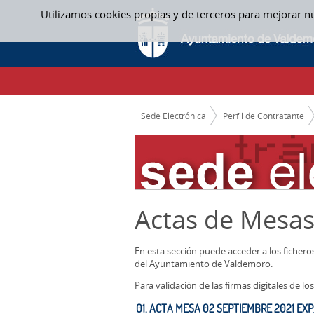
Saltar al contenido
Utilizamos cookies propias y de terceros para mejorar n
ACTAS MESAS CONTRATACION
CAMINO DE MIGAS
Sede Electrónica
Perfil de Contratante
Actas de Mesas
En esta sección puede acceder a los ficher
del Ayuntamiento de Valdemoro.
Para validación de las firmas digitales de 
01. ACTA MESA 02 SEPTIEMBRE 2021 EXP_