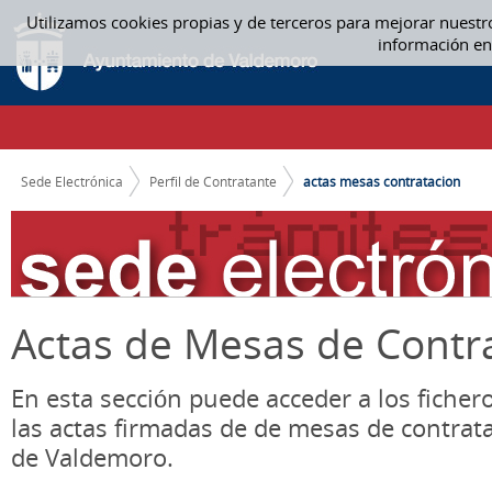
Saltar al contenido
Utilizamos cookies propias y de terceros para mejorar nuestr
ACTAS MESA CONTRATACIÓN - ACTAS MESAS CONTRATACION
información en
CAMINO DE MIGAS
Sede Electrónica
Perfil de Contratante
actas mesas contratacion
Actas de Mesas de Contr
En esta sección puede acceder a los ficher
las actas firmadas de de mesas de contrat
de Valdemoro.