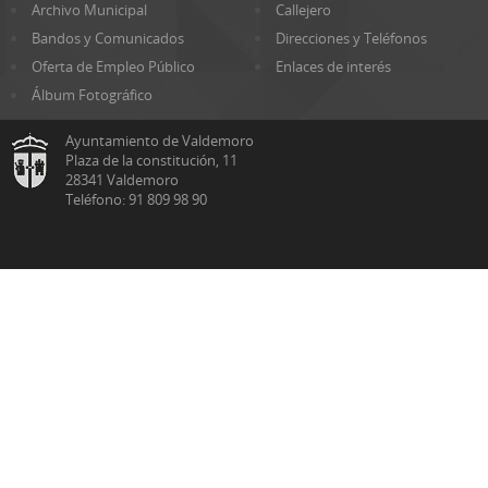
Archivo Municipal
Callejero
Bandos y Comunicados
Direcciones y Teléfonos
Oferta de Empleo Público
Enlaces de interés
Álbum Fotográfico
Ayuntamiento de Valdemoro
Plaza de la constitución, 11
28341 Valdemoro
Teléfono: 91 809 98 90