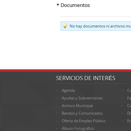
Documentos
No hay documentos ni archivos mul
SERVICIOS DE INTERÉS
Agenda
Ca
Ayudas y Subvenciones
Fa
Archivo Municipal
Ca
Bandos y Comunicados
Di
Oferta de Empleo Público
En
Álbum Fotográfico