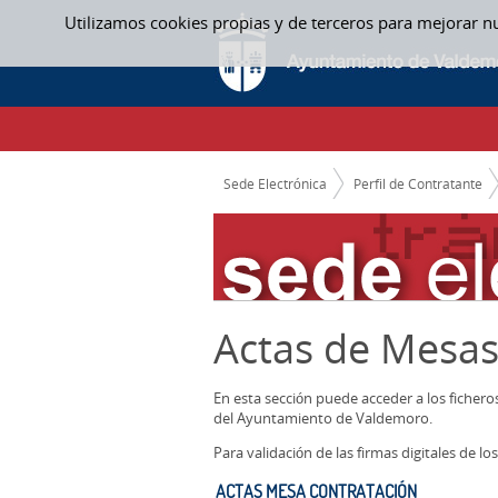
Saltar al contenido
Utilizamos cookies propias y de terceros para mejorar n
ACTAS MESA CONTRATACIÓN - ACTAS ME
CAMINO DE MIGAS
Sede Electrónica
Perfil de Contratante
Actas de Mesas
En esta sección puede acceder a los ficher
del Ayuntamiento de Valdemoro.
Para validación de las firmas digitales de 
ACTAS MESA CONTRATACIÓN