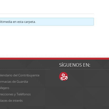
timedia en esta carpeta.
SÍGUENOS EN:
lendario del Contribuyente
rmacias de Guardia
llejero
recciones y Teléfonos
laces de interés