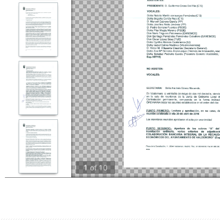
1
of
10