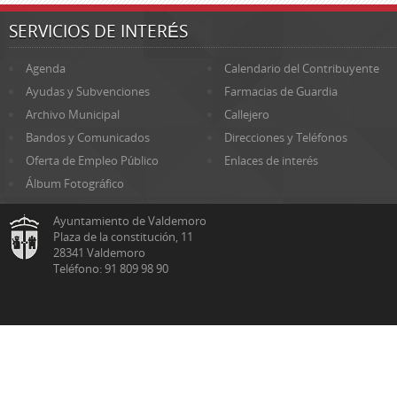
SERVICIOS DE INTERÉS
Agenda
Calendario del Contribuyente
Ayudas y Subvenciones
Farmacias de Guardia
Archivo Municipal
Callejero
Bandos y Comunicados
Direcciones y Teléfonos
Oferta de Empleo Público
Enlaces de interés
Álbum Fotográfico
Ayuntamiento de Valdemoro
Plaza de la constitución, 11
28341 Valdemoro
Teléfono: 91 809 98 90