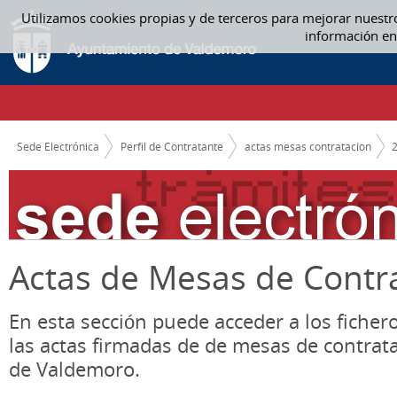
Saltar al contenido
Utilizamos cookies propias y de terceros para mejorar nuestr
ACTAS MESAS CONTRATACION
información en
CAMINO DE MIGAS
Sede Electrónica
Perfil de Contratante
actas mesas contratacion
Actas de Mesas de Contr
En esta sección puede acceder a los ficher
las actas firmadas de de mesas de contrat
de Valdemoro.