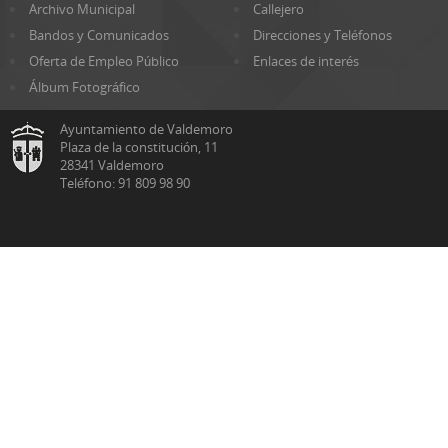
Archivo Municipal
Callejero
Bandos y Comunicados
Direcciones y Teléfonos
Oferta de Empleo Público
Enlaces de interés
Álbum Fotográfico
Ayuntamiento de Valdemoro
Plaza de la constitución, 11
28341 Valdemoro
Teléfono: 91 809 98 90