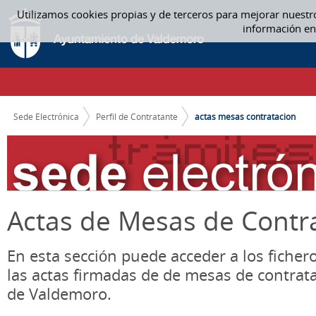
Saltar al contenido
Utilizamos cookies propias y de terceros para mejorar nuestr
ACTAS MESA CONTRATACIÓN - ACTAS MESAS CONTRATACION
información en
CAMINO DE MIGAS
Sede Electrónica
Perfil de Contratante
actas mesas contratacion
Actas de Mesas de Contr
En esta sección puede acceder a los ficher
las actas firmadas de de mesas de contrat
de Valdemoro.