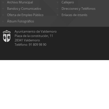
Archivo Municipal
Callejero
Bandos y Comunicados
Direcciones y Teléfonos
Oferta de Empleo Público
Enlaces de interés
Álbum Fotográfico
Ayuntamiento de Valdemoro
Plaza de la constitución, 11
28341 Valdemoro
Teléfono: 91 809 98 90