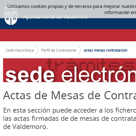
Saltar al contenido
Utilizamos cookies propias y de terceros para mejorar nuestr
ACTAS MESA CONTRATACIÓN - ACTAS MESAS CONTRATACION
información en
CAMINO DE MIGAS
Sede Electrónica
Perfil de Contratante
actas mesas contratacion
Actas de Mesas de Contr
En esta sección puede acceder a los ficher
las actas firmadas de de mesas de contrat
de Valdemoro.