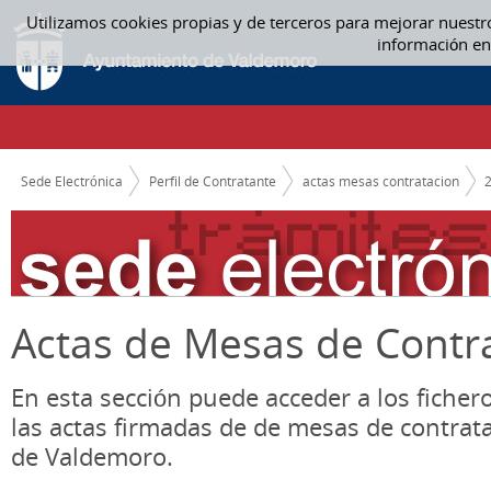
Saltar al contenido
Utilizamos cookies propias y de terceros para mejorar nuestr
ACTAS MESAS CONTRATACION
información en
CAMINO DE MIGAS
Sede Electrónica
Perfil de Contratante
actas mesas contratacion
Actas de Mesas de Contr
En esta sección puede acceder a los ficher
las actas firmadas de de mesas de contrat
de Valdemoro.