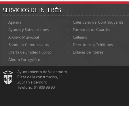
SERVICIOS DE INTERÉS
Agenda
Calendario del Contribuyente
Ayudas y Subvenciones
Farmacias de Guardia
Archivo Municipal
Callejero
Bandos y Comunicados
Direcciones y Teléfonos
Oferta de Empleo Público
Enlaces de interés
Álbum Fotográfico
Ayuntamiento de Valdemoro
Plaza de la constitución, 11
28341 Valdemoro
Teléfono: 91 809 98 90