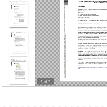
1
of
7