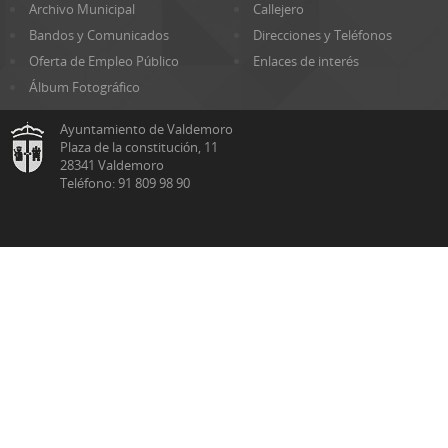
Archivo Municipal
Callejero
Bandos y Comunicados
Direcciones y Teléfonos
Oferta de Empleo Público
Enlaces de interés
Álbum Fotográfico
Ayuntamiento de Valdemoro
Plaza de la constitución, 11
28341 Valdemoro
Teléfono: 91 809 98 90