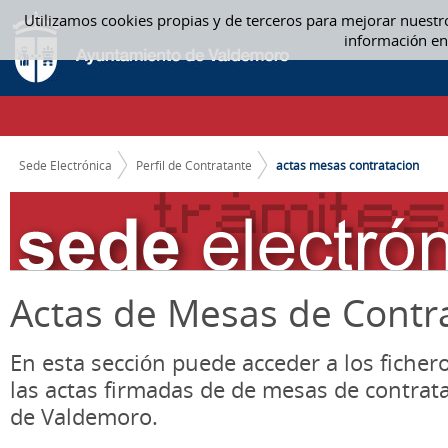
Saltar al contenido
Utilizamos cookies propias y de terceros para mejorar nuestr
ACTAS MESA CONTRATACIÓN - ACTAS MESAS CONTRATACION
información en
CAMINO DE MIGAS
Sede Electrónica
Perfil de Contratante
actas mesas contratacion
Actas de Mesas de Contr
En esta sección puede acceder a los ficher
las actas firmadas de de mesas de contrat
de Valdemoro.