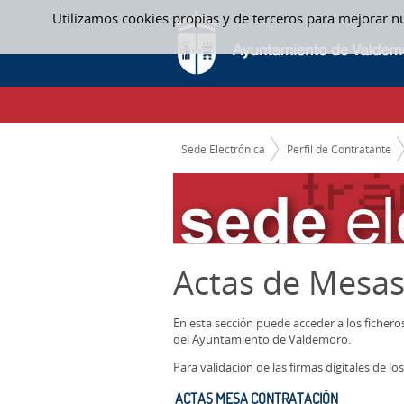
Saltar al contenido
Utilizamos cookies propias y de terceros para mejorar n
ACTAS MESA CONTRATACIÓN - ACTAS ME
CAMINO DE MIGAS
Sede Electrónica
Perfil de Contratante
Actas de Mesas
En esta sección puede acceder a los ficher
del Ayuntamiento de Valdemoro.
Para validación de las firmas digitales de 
ACTAS MESA CONTRATACIÓN