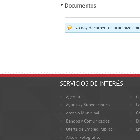
Documentos
No hay documentos ni archivos mul
SERVICIOS DE INTERÉS
Agenda
Ca
Ayudas y Subvenciones
Fa
Archivo Municipal
Ca
Bandos y Comunicados
Di
Oferta de Empleo Público
En
Álbum Fotográfico