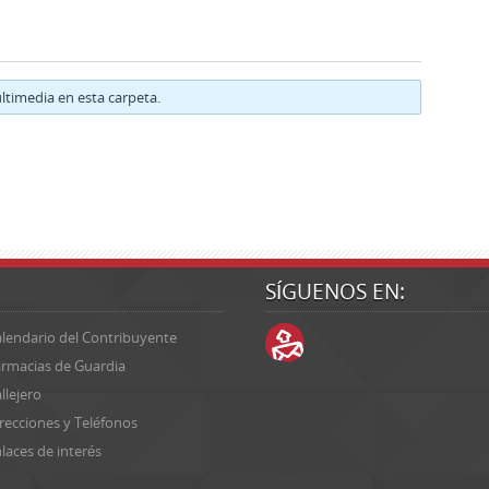
timedia en esta carpeta.
SÍGUENOS EN:
lendario del Contribuyente
rmacias de Guardia
llejero
recciones y Teléfonos
laces de interés