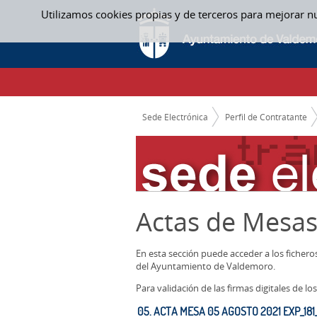
Saltar al contenido
Utilizamos cookies propias y de terceros para mejorar n
ACTAS MESAS CONTRATACION
CAMINO DE MIGAS
Sede Electrónica
Perfil de Contratante
Actas de Mesas
En esta sección puede acceder a los ficher
del Ayuntamiento de Valdemoro.
Para validación de las firmas digitales de 
05. ACTA MESA 05 AGOSTO 2021 EXP_181_