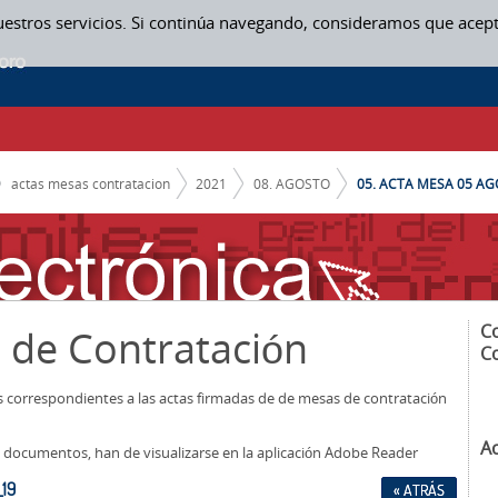
uestros servicios. Si continúa navegando, consideramos que acep
actas mesas contratacion
2021
08. AGOSTO
05. ACTA MESA 05 AG
C
 de Contratación
C
os correspondientes a las actas firmadas de de mesas de contratación
A
los documentos, han de visualizarse en la aplicación Adobe Reader
19
« ATRÁS