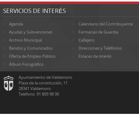
SERVICIOS DE INTERÉS
Agenda
Calendario del Contribuyente
Ayudas y Subvenciones
Farmacias de Guardia
Archivo Municipal
Callejero
Bandos y Comunicados
Direcciones y Teléfonos
Oferta de Empleo Público
Enlaces de interés
Álbum Fotográfico
Ayuntamiento de Valdemoro
Plaza de la constitución, 11
28341 Valdemoro
Teléfono: 91 809 98 90