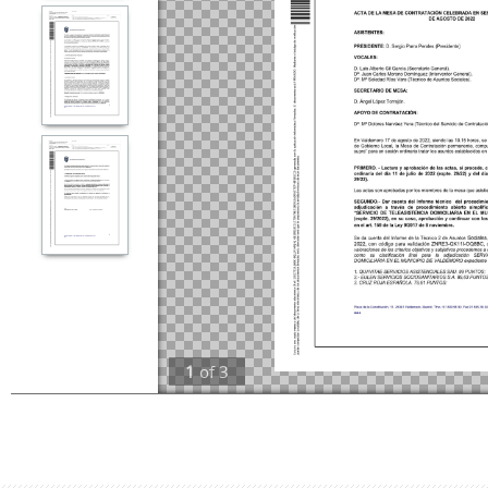
1
of
3