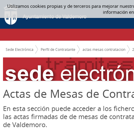
Saltar al contenido
Utilizamos cookies propias y de terceros para mejorar nuestr
ACTAS MESAS CONTRATACION
información en
CAMINO DE MIGAS
Sede Electrónica
Perfil de Contratante
actas mesas contratacion
Actas de Mesas de Contr
En esta sección puede acceder a los ficher
las actas firmadas de de mesas de contrat
de Valdemoro.