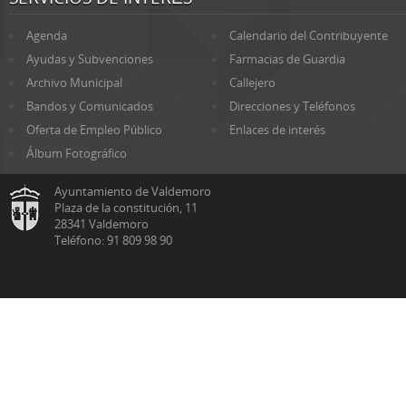
Agenda
Calendario del Contribuyente
Ayudas y Subvenciones
Farmacias de Guardia
Archivo Municipal
Callejero
Bandos y Comunicados
Direcciones y Teléfonos
Oferta de Empleo Público
Enlaces de interés
Álbum Fotográfico
Ayuntamiento de Valdemoro
Plaza de la constitución, 11
28341 Valdemoro
Teléfono: 91 809 98 90