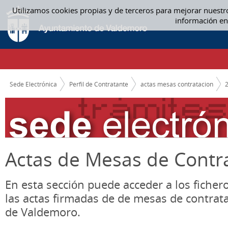
Saltar al contenido
Utilizamos cookies propias y de terceros para mejorar nuestr
ACTAS MESAS CONTRATACION
información en
CAMINO DE MIGAS
Sede Electrónica
Perfil de Contratante
actas mesas contratacion
Actas de Mesas de Contr
En esta sección puede acceder a los ficher
las actas firmadas de de mesas de contrat
de Valdemoro.