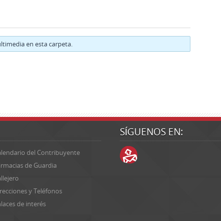
timedia en esta carpeta.
SÍGUENOS EN:
lendario del Contribuyente
rmacias de Guardia
llejero
recciones y Teléfonos
laces de interés