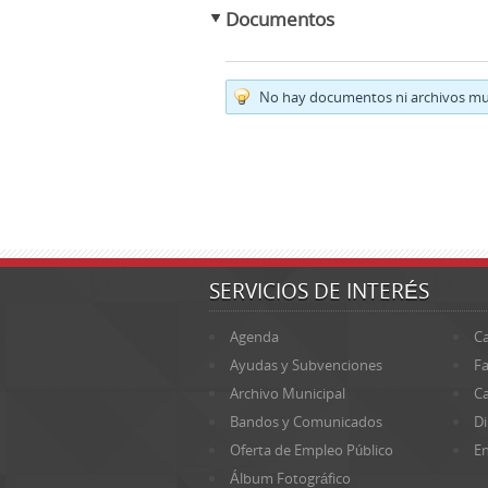
Documentos
No hay documentos ni archivos mul
SERVICIOS DE INTERÉS
Agenda
Ca
Ayudas y Subvenciones
Fa
Archivo Municipal
Ca
Bandos y Comunicados
Di
Oferta de Empleo Público
En
Álbum Fotográfico