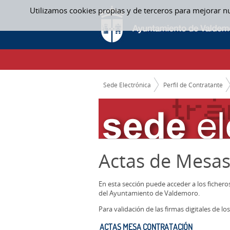
Saltar al contenido
Utilizamos cookies propias y de terceros para mejorar n
ACTAS MESA CONTRATACIÓN - ACTAS ME
CAMINO DE MIGAS
Sede Electrónica
Perfil de Contratante
Actas de Mesas
En esta sección puede acceder a los ficher
del Ayuntamiento de Valdemoro.
Para validación de las firmas digitales de 
ACTAS MESA CONTRATACIÓN