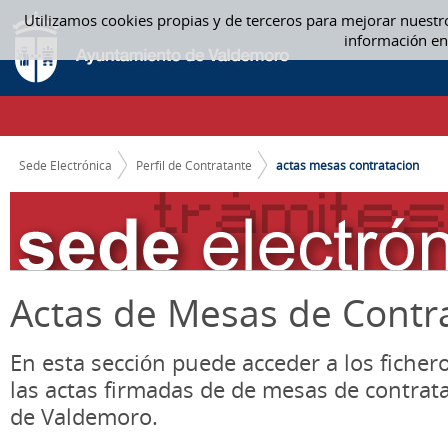
Saltar al contenido
Utilizamos cookies propias y de terceros para mejorar nuestr
ACTAS MESA CONTRATACIÓN - ACTAS MESAS CONTRATACION
información en
CAMINO DE MIGAS
Sede Electrónica
Perfil de Contratante
actas mesas contratacion
Actas de Mesas de Contr
En esta sección puede acceder a los ficher
las actas firmadas de de mesas de contrat
de Valdemoro.