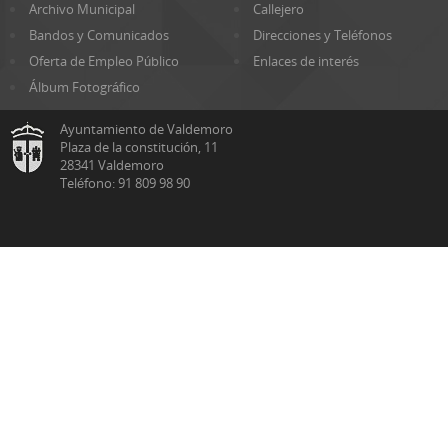
Archivo Municipal
Callejero
Bandos y Comunicados
Direcciones y Teléfonos
Oferta de Empleo Público
Enlaces de interés
Álbum Fotográfico
Ayuntamiento de Valdemoro
Plaza de la constitución, 11
28341 Valdemoro
Teléfono: 91 809 98 90