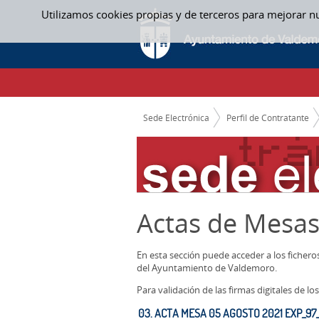
Saltar al contenido
Utilizamos cookies propias y de terceros para mejorar n
ACTAS MESAS CONTRATACION
CAMINO DE MIGAS
Sede Electrónica
Perfil de Contratante
Actas de Mesas
En esta sección puede acceder a los ficher
del Ayuntamiento de Valdemoro.
Para validación de las firmas digitales de 
03. ACTA MESA 05 AGOSTO 2021 EXP_97