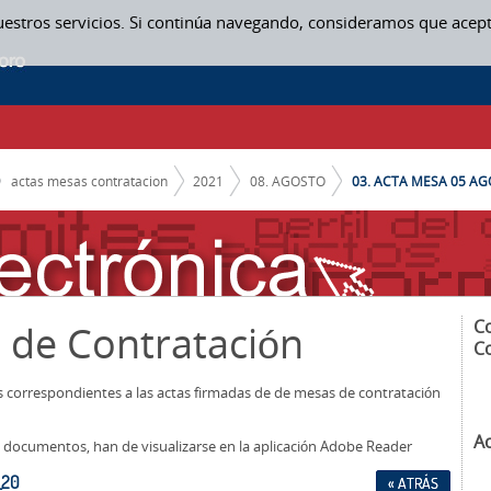
uestros servicios. Si continúa navegando, consideramos que acep
actas mesas contratacion
2021
08. AGOSTO
03. ACTA MESA 05 AG
C
 de Contratación
C
os correspondientes a las actas firmadas de de mesas de contratación
A
los documentos, han de visualizarse en la aplicación Adobe Reader
_20
« ATRÁS