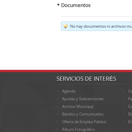
Documentos
No hay documentos ni archivos mul
SERVICIOS DE INTERÉS
Agenda
Ca
Ayudas y Subvenciones
Fa
Archivo Municipal
Ca
Bandos y Comunicados
Di
Oferta de Empleo Público
En
Álbum Fotográfico