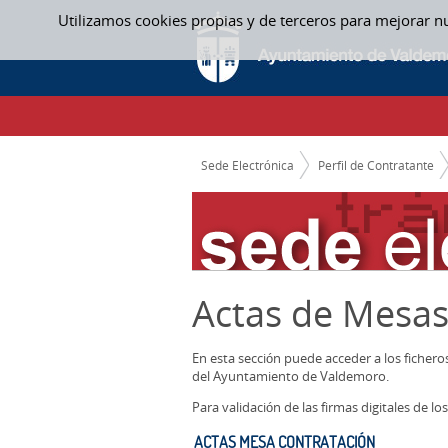
Saltar al contenido
Utilizamos cookies propias y de terceros para mejorar n
ACTAS MESA CONTRATACIÓN - ACTAS ME
CAMINO DE MIGAS
Sede Electrónica
Perfil de Contratante
Actas de Mesas
En esta sección puede acceder a los ficher
del Ayuntamiento de Valdemoro.
Para validación de las firmas digitales de 
ACTAS MESA CONTRATACIÓN