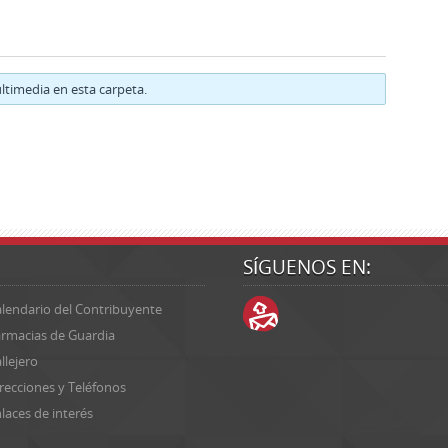
timedia en esta carpeta.
SÍGUENOS EN:
lendario del Contribuyente
rmacias de Guardia
llejero
recciones y Teléfonos
laces de interés