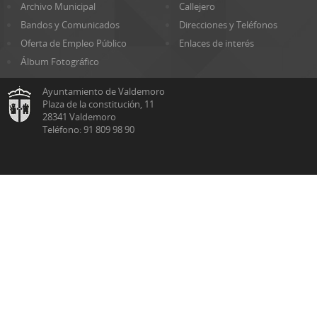
Archivo Municipal
Callejero
Bandos y Comunicados
Direcciones y Teléfonos
Oferta de Empleo Público
Enlaces de interés
Álbum Fotográfico
Ayuntamiento de Valdemoro
Plaza de la constitución, 11
28341 Valdemoro
Teléfono: 91 809 98 90