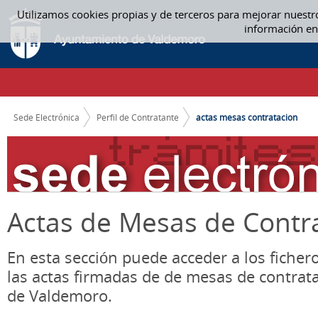
Saltar al contenido
Utilizamos cookies propias y de terceros para mejorar nuestr
ACTAS MESA CONTRATACIÓN - ACTAS MESAS CONTRATACION
información en
CAMINO DE MIGAS
Sede Electrónica
Perfil de Contratante
actas mesas contratacion
Actas de Mesas de Contr
En esta sección puede acceder a los ficher
las actas firmadas de de mesas de contrat
de Valdemoro.