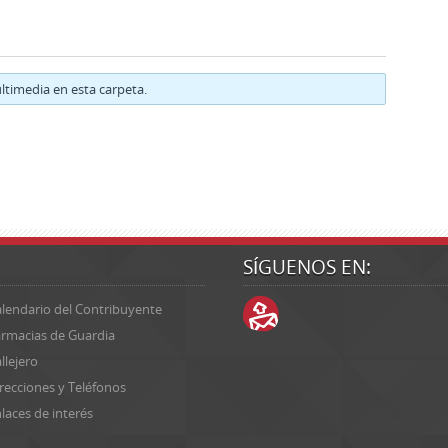
timedia en esta carpeta.
SÍGUENOS EN:
lendario del Contribuyente
rmacias de Guardia
llejero
recciones y Teléfonos
laces de interés