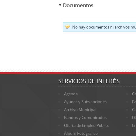
Documentos
No hay documentos ni archivos mul
SERVICIOS DE INTERÉS
Agenda
Ca
Ayudas y Subvenciones
Fa
Archivo Municipal
Ca
Bandos y Comunicados
Di
Oferta de Empleo Público
En
Álbum Fotográfico