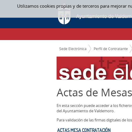
Saltar al contenido
Utilizamos cookies propias y de terceros para mejorar n
ACTAS MESA CONTRATACIÓN - ACTAS ME
CAMINO DE MIGAS
Sede Electrónica
Perfil de Contratante
Actas de Mesas
En esta sección puede acceder a los ficher
del Ayuntamiento de Valdemoro.
Para validación de las firmas digitales de 
ACTAS MESA CONTRATACIÓN