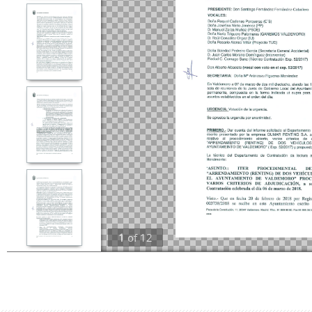
1
of
12