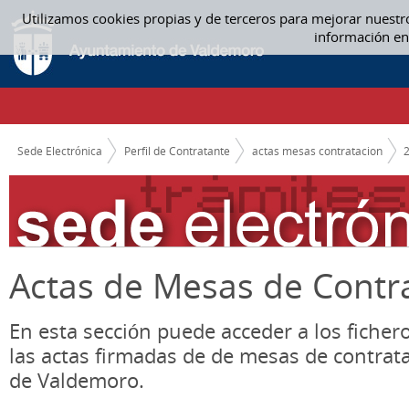
Saltar al contenido
Utilizamos cookies propias y de terceros para mejorar nuestr
ACTAS MESAS CONTRATACION
información en
CAMINO DE MIGAS
Sede Electrónica
Perfil de Contratante
actas mesas contratacion
Actas de Mesas de Contr
En esta sección puede acceder a los ficher
las actas firmadas de de mesas de contrat
de Valdemoro.