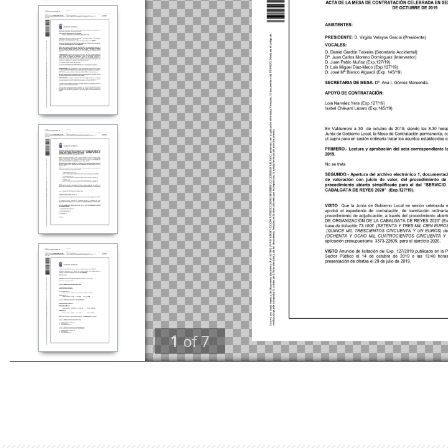
1
of
7