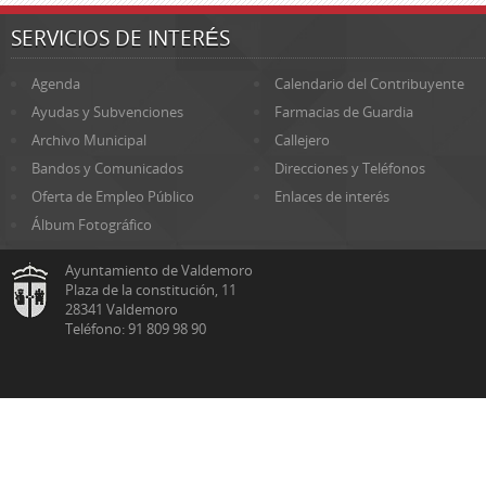
SERVICIOS DE INTERÉS
Agenda
Calendario del Contribuyente
Ayudas y Subvenciones
Farmacias de Guardia
Archivo Municipal
Callejero
Bandos y Comunicados
Direcciones y Teléfonos
Oferta de Empleo Público
Enlaces de interés
Álbum Fotográfico
Ayuntamiento de Valdemoro
Plaza de la constitución, 11
28341 Valdemoro
Teléfono: 91 809 98 90