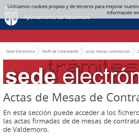
Saltar al contenido
Utilizamos cookies propias y de terceros para mejorar nuestr
ACTAS MESAS CONTRATACION
información en
CAMINO DE MIGAS
Sede Electrónica
Perfil de Contratante
actas mesas contratacion
Actas de Mesas de Contr
En esta sección puede acceder a los ficher
las actas firmadas de de mesas de contrat
de Valdemoro.