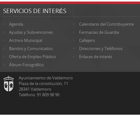
SERVICIOS DE INTERÉS
Agenda
Calendario del Contribuyente
Ayudas y Subvenciones
Farmacias de Guardia
Archivo Municipal
Callejero
Bandos y Comunicados
Direcciones y Teléfonos
Oferta de Empleo Público
Enlaces de interés
Álbum Fotográfico
Ayuntamiento de Valdemoro
Plaza de la constitución, 11
28341 Valdemoro
Teléfono: 91 809 98 90