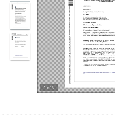
1
of
3