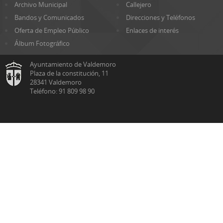
Archivo Municipal
Callejero
Bandos y Comunicados
Direcciones y Teléfonos
Oferta de Empleo Público
Enlaces de interés
Álbum Fotográfico
Ayuntamiento de Valdemoro
Plaza de la constitución, 11
28341 Valdemoro
Teléfono: 91 809 98 90