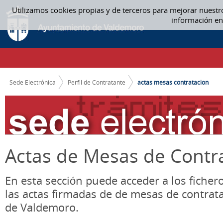
Saltar al contenido
Utilizamos cookies propias y de terceros para mejorar nuestr
ACTAS MESA CONTRATACIÓN - ACTAS MESAS CONTRATACION
información en
CAMINO DE MIGAS
Sede Electrónica
Perfil de Contratante
actas mesas contratacion
Actas de Mesas de Contr
En esta sección puede acceder a los ficher
las actas firmadas de de mesas de contrat
de Valdemoro.