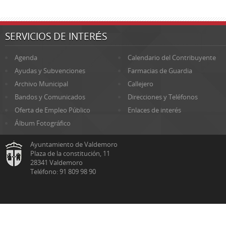
SERVICIOS DE INTERÉS
Agenda
Calendario del Contribuyente
Ayudas y Subvenciones
Farmacias de Guardia
Archivo Municipal
Callejero
Bandos y Comunicados
Direcciones y Teléfonos
Oferta de Empleo Público
Enlaces de interés
Álbum Fotográfico
Ayuntamiento de Valdemoro
Plaza de la constitución, 11
28341 Valdemoro
Teléfono: 91 809 98 90