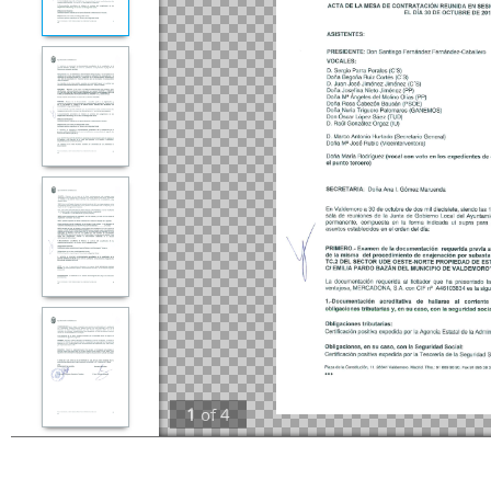
1
of
4