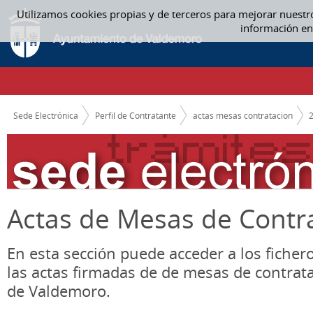
Saltar al contenido
Utilizamos cookies propias y de terceros para mejorar nuestr
ACTAS MESAS CONTRATACION
información en
CAMINO DE MIGAS
Sede Electrónica
Perfil de Contratante
actas mesas contratacion
Actas de Mesas de Contr
En esta sección puede acceder a los ficher
las actas firmadas de de mesas de contrat
de Valdemoro.