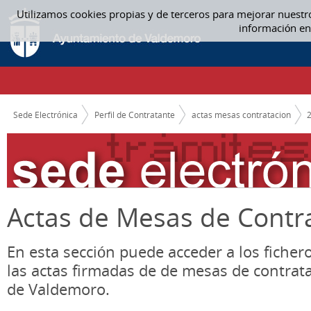
Saltar al contenido
Utilizamos cookies propias y de terceros para mejorar nuestr
ACTAS MESAS CONTRATACION
información en
CAMINO DE MIGAS
Sede Electrónica
Perfil de Contratante
actas mesas contratacion
Actas de Mesas de Contr
En esta sección puede acceder a los ficher
las actas firmadas de de mesas de contrat
de Valdemoro.