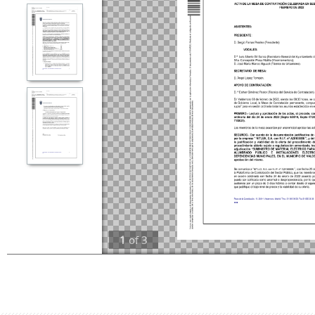
1
of
3