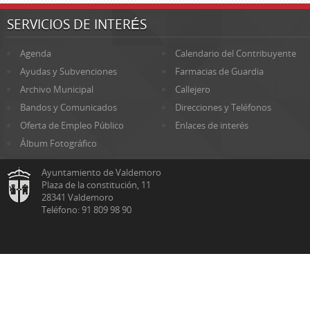
SERVICIOS DE INTERÉS
Agenda
Calendario del Contribuyente
Ayudas y Subvenciones
Farmacias de Guardia
Archivo Municipal
Callejero
Bandos y Comunicados
Direcciones y Teléfonos
Oferta de Empleo Público
Enlaces de interés
Álbum Fotográfico
Ayuntamiento de Valdemoro
Plaza de la constitución, 11
28341 Valdemoro
Teléfono: 91 809 98 90