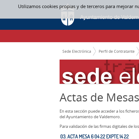
Saltar al contenido
Utilizamos cookies propias y de terceros para mejorar n
ACTAS MESAS CONTRATACION
CAMINO DE MIGAS
Sede Electrónica
Perfil de Contratante
Actas de Mesas
En esta sección puede acceder a los ficher
del Ayuntamiento de Valdemoro.
Para validación de las firmas digitales de 
03. ACTA MESA 6 04 22 EXPTE 14 22