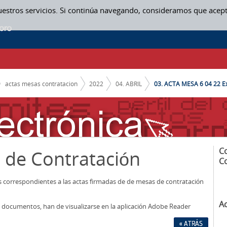
uestros servicios. Si continúa navegando, consideramos que acep
actas mesas contratacion
2022
04. ABRIL
03. ACTA MESA 6 04 22 Ex
C
 de Contratación
C
os correspondientes a las actas firmadas de de mesas de contratación
A
los documentos, han de visualizarse en la aplicación Adobe Reader
« ATRÁS