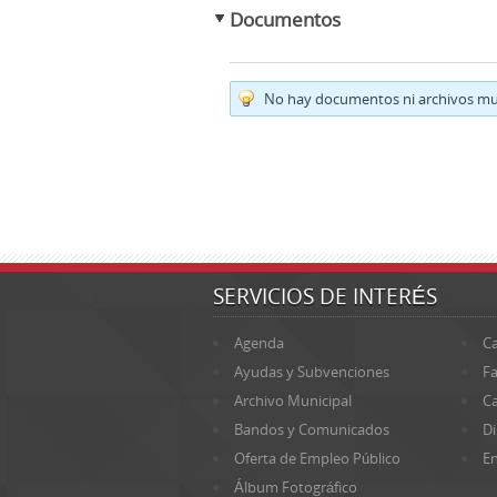
Documentos
No hay documentos ni archivos mul
SERVICIOS DE INTERÉS
Agenda
Ca
Ayudas y Subvenciones
Fa
Archivo Municipal
Ca
Bandos y Comunicados
Di
Oferta de Empleo Público
En
Álbum Fotográfico