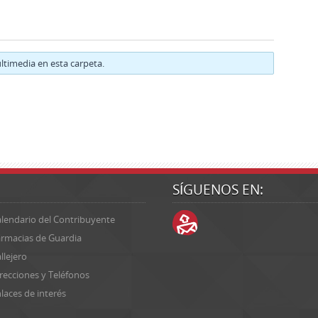
timedia en esta carpeta.
SÍGUENOS EN:
lendario del Contribuyente
rmacias de Guardia
llejero
recciones y Teléfonos
laces de interés