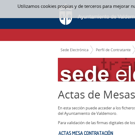
Saltar al contenido
Utilizamos cookies propias y de terceros para mejorar n
ACTAS MESA CONTRATACIÓN - ACTAS ME
CAMINO DE MIGAS
Sede Electrónica
Perfil de Contratante
Actas de Mesas
En esta sección puede acceder a los ficher
del Ayuntamiento de Valdemoro.
Para validación de las firmas digitales de 
ACTAS MESA CONTRATACIÓN