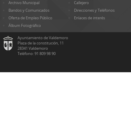
Archivo Municipal
Callejero
Bandos y Comunicados
Direcciones y Teléfonos
Oferta de Empleo Público
Enlaces de interés
Álbum Fotográfico
Ayuntamiento de Valdemoro
Plaza de la constitución, 11
28341 Valdemoro
Teléfono: 91 809 98 90