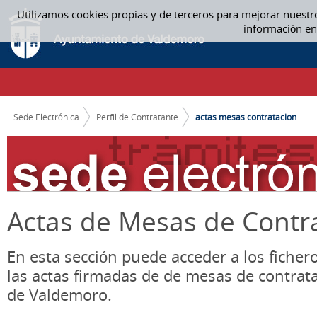
Saltar al contenido
Utilizamos cookies propias y de terceros para mejorar nuestr
ACTAS MESA CONTRATACIÓN - ACTAS MESAS CONTRATACION
información en
CAMINO DE MIGAS
Sede Electrónica
Perfil de Contratante
actas mesas contratacion
Actas de Mesas de Contr
En esta sección puede acceder a los ficher
las actas firmadas de de mesas de contrat
de Valdemoro.