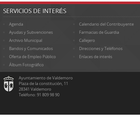
SERVICIOS DE INTERÉS
Agenda
Calendario del Contribuyente
Ayudas y Subvenciones
Farmacias de Guardia
Archivo Municipal
Callejero
Bandos y Comunicados
Direcciones y Teléfonos
Oferta de Empleo Público
Enlaces de interés
Álbum Fotográfico
Ayuntamiento de Valdemoro
Plaza de la constitución, 11
28341 Valdemoro
Teléfono: 91 809 98 90