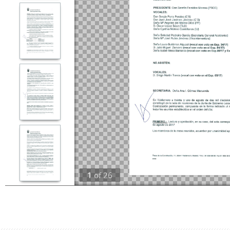
1
of
26