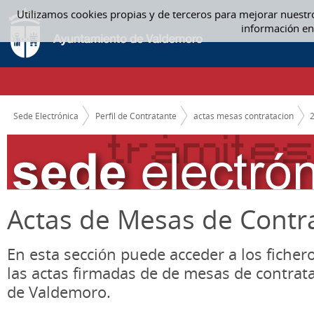
Saltar al contenido
Utilizamos cookies propias y de terceros para mejorar nuestr
ACTAS MESAS CONTRATACION
información en
CAMINO DE MIGAS
Sede Electrónica
Perfil de Contratante
actas mesas contratacion
Actas de Mesas de Contr
En esta sección puede acceder a los ficher
las actas firmadas de de mesas de contrat
de Valdemoro.